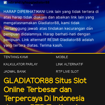
rebrand.ly/topgladiator88
☑️
HARAP DIPERHATIKAN! Link lain yang tidak tertera di
atas harap tidak diakses dan abaikan link lain yang
mengatasnamakan Gladiator88, kami tidak
bertanggung jawab atas tindakan kecurangan dan
penipuan didalamnya. Harap berhati-hati dengan
penipuan. Link alternatif RESMI Gladiator88 adalah
yang tertera diatas. Terima kasih.
TENTANG KAMI
MOBILE
KALKULATOR PARLAY
LINK ALTERNATIF
JADWAL BANK
RTP LIVE SLOT
GLADIATOR88 Situs Slot
Online Terbesar dan
Terpercaya Di Indonesia