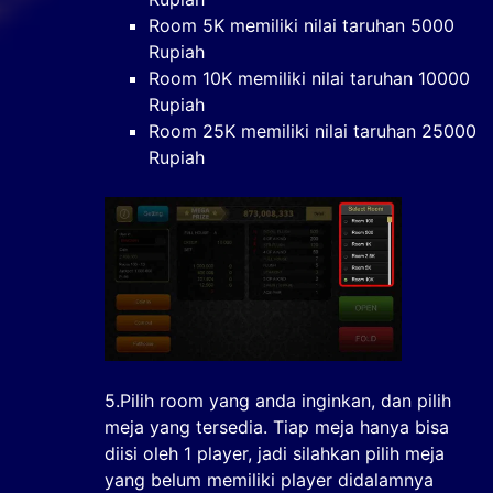
Room 5K memiliki nilai taruhan 5000
Rupiah
Room 10K memiliki nilai taruhan 10000
Rupiah
Room 25K memiliki nilai taruhan 25000
Rupiah
5.Pilih room yang anda inginkan, dan pilih
meja yang tersedia. Tiap meja hanya bisa
diisi oleh 1 player, jadi silahkan pilih meja
yang belum memiliki player didalamnya