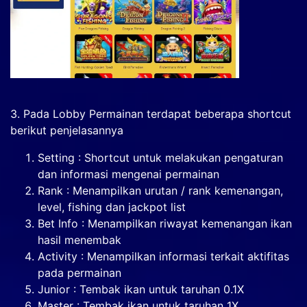
3. Pada Lobby Permainan terdapat beberapa shortcut
berikut penjelasannya
Setting : Shortcut untuk melakukan pengaturan
dan informasi mengenai permainan
Rank : Menampilkan urutan / rank kemenangan,
level, fishing dan jackpot list
Bet Info : Menampilkan riwayat kemenangan ikan
hasil menembak
Activity : Menampilkan informasi terkait aktifitas
pada permainan
Junior : Tembak ikan untuk taruhan 0.1X
Master : Tembak ikan untuk taruhan 1X