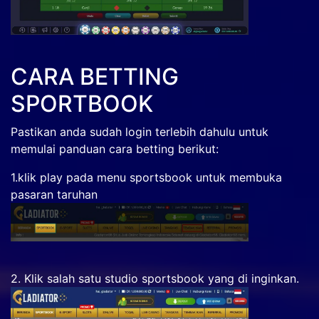
CARA BETTING
SPORTBOOK
Pastikan anda sudah login terlebih dahulu untuk
memulai panduan cara betting berikut:
1.klik play pada menu sportsbook untuk membuka
pasaran taruhan
2. Klik salah satu studio sportsbook yang di inginkan.