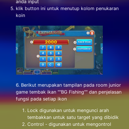
anda input
klik button ini untuk menutup kolom penukaran
koin
6. Berikut merupakan tampilan pada room junior
game tembak ikan ""BG Fishing"" dan penjelasan
fungsi pada setiap ikon
Lock digunakan untuk mengunci arah
tembakkan untuk satu target yang dibidik
Control - digunakan untuk mengontrol