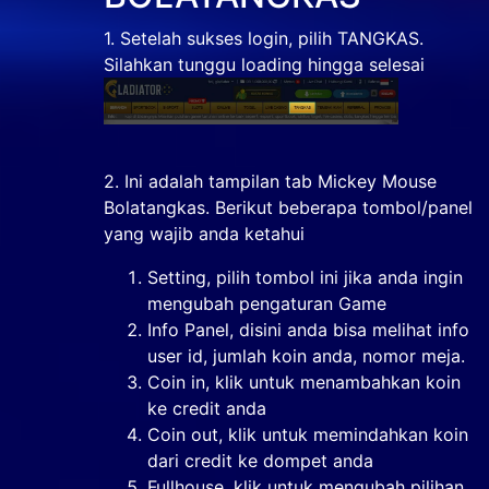
1. Setelah sukses login, pilih TANGKAS.
Silahkan tunggu loading hingga selesai
2. Ini adalah tampilan tab Mickey Mouse
Bolatangkas. Berikut beberapa tombol/panel
yang wajib anda ketahui
Setting, pilih tombol ini jika anda ingin
mengubah pengaturan Game
Info Panel, disini anda bisa melihat info
user id, jumlah koin anda, nomor meja.
Coin in, klik untuk menambahkan koin
ke credit anda
Coin out, klik untuk memindahkan koin
dari credit ke dompet anda
Fullhouse, klik untuk mengubah pilihan