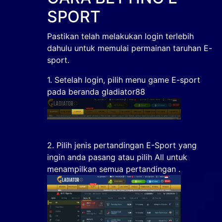
SPORT
Pastikan telah melakukan login terlebih
dahulu untuk memulai permainan taruhan E-
sport.
1. Setelah login, pilih menu game E-sport
pada beranda gladiator88
2. Pilih jenis pertandingan E-Sport yang
ingin anda pasang atau pilih All untuk
menampilkan semua pertandingan .