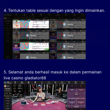
4. Tentukan table sesuai dengan yang ingin dimainkan.
5. Selamat anda berhasil masuk ke dalam permainan
live casino gladiator88