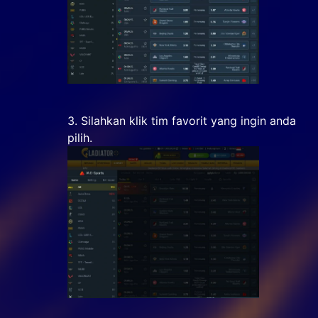
3. Silahkan klik tim favorit yang ingin anda
pilih.