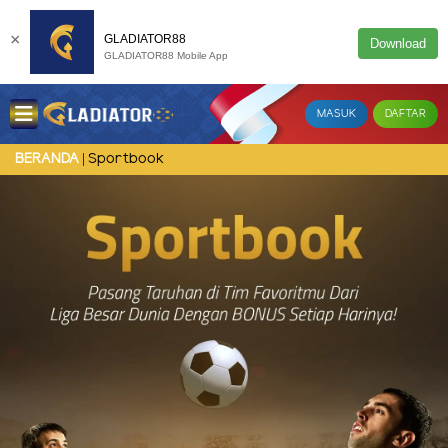
×
GLADIATOR88
Download
GLADIATOR88 Mobile App
MASUK
DAFTAR
Sportbook
BERANDA